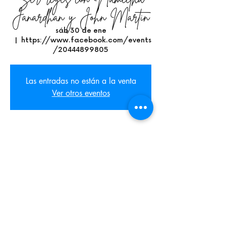
Janardhan y John Martin
sáb 30 de ene
  |  
https://www.facebook.com/events
/20444899805
Las entradas no están a la venta
Ver otros eventos
Time & Location
30 ene 2021, 9:00 p.m. GMT-6
https://www.facebook.com/events/204448
99805
Share This Event