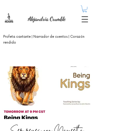
Alejandría Crumble
Profeta cantante
| Narrador de cuentos | Corazón
rendido
Ser reyes con Nameetha