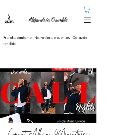
Alejandría Crumble
Profeta cantante
| Narrador de cuentos | Corazón
rendido
Grant Allison Ministries