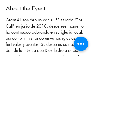
About the Event
Grant Allison debutó con su EP titulado "The 
Call" en junio de 2018, desde ese momento 
ha continuado adorando en su iglesia local, 
así como ministrando en varias iglesias, 
festivales y eventos. Su deseo es compartir el 
don de la música que Dios le dio a otros, 
pero más para que la gente sea bendecida 
por la adoración que él cree que Dios ha 
puesto en su interior. A partir de junio, Grant 
organizará "Call Nights", una noche de 
adoración y derramando lo que Dios ha 
puesto en su corazón. Únase a Grant Allison 
IV e invitados especiales al artista de culto 
Elishama Tekoa y al salmista profético 
Alexandria Crumble
 ¡Este evento es gratis para el público!