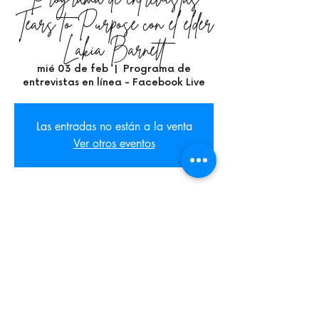
Tears to Purpose con el élder
Lakia Barnett
mié 03 de feb
  |  
Programa de
entrevistas en línea - Facebook Live
Las entradas no están a la venta
Ver otros eventos
Time & Location
03 feb 2021, 6:00 p.m. – 7:00 p.m. GMT-6
Programa de entrevistas en línea - Facebook
Live
Share This Event