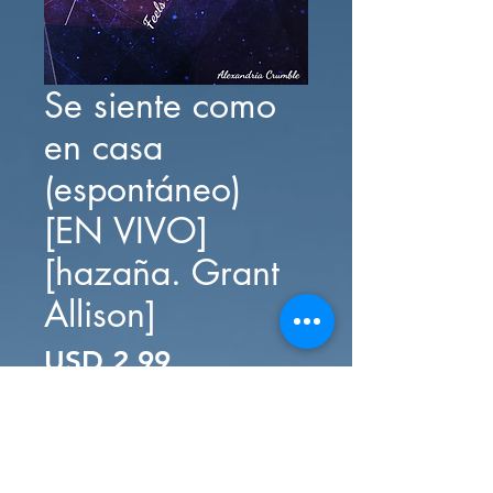
Se siente como
en casa
(espontáneo)
[EN VIVO]
[hazaña. Grant
Allison]
Precio
USD 2.99
Agregar al carrito
Realizar compra