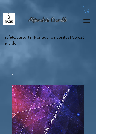
Alejandría Crumble
Profeta cantante
| Narrador de cuentos | Corazón
rendido